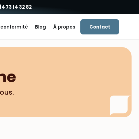
)4 73 14 32 82
 conformité
Blog
À propos
Contact
ne
tous.