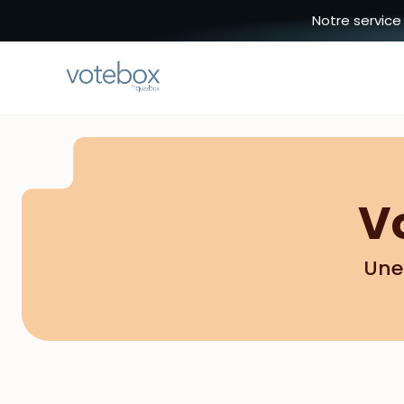
Notre service
V
Une 